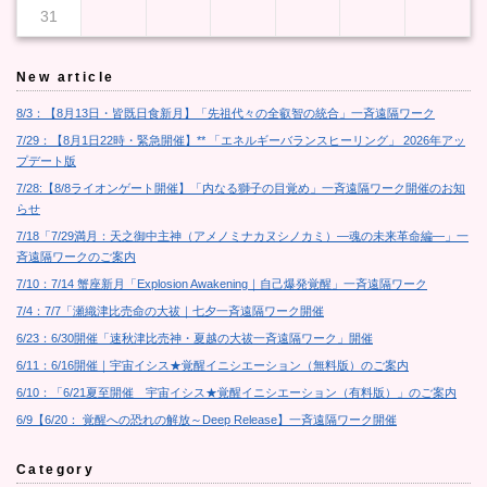
31
New article
8/3：【8月13日・皆既日食新月】「先祖代々の全叡智の統合」一斉遠隔ワーク
7/29：【8月1日22時・緊急開催】** 「エネルギーバランスヒーリング」 2026年アッ
プデート版
7/28:【8/8ライオンゲート開催】「内なる獅子の目覚め」一斉遠隔ワーク開催のお知
らせ
7/18「7/29満月：天之御中主神（アメノミナカヌシノカミ）―魂の未来革命編―」一
斉遠隔ワークのご案内
7/10：7/14 蟹座新月「Explosion Awakening｜自己爆発覚醒」一斉遠隔ワーク
7/4：7/7「瀬織津比売命の大祓｜七夕一斉遠隔ワーク開催
6/23：6/30開催「速秋津比売神・夏越の大祓一斉遠隔ワーク」開催
6/11：6/16開催｜宇宙イシス★覚醒イニシエーション（無料版）のご案内
6/10：「6/21夏至開催 宇宙イシス★覚醒イニシエーション（有料版）」のご案内
6/9【6/20： 覚醒への恐れの解放～Deep Release】一斉遠隔ワーク開催
Category