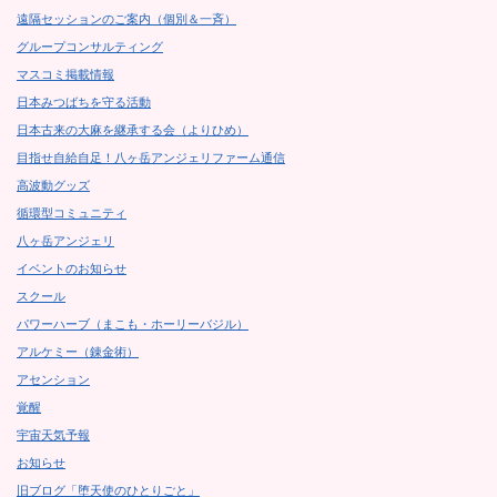
遠隔セッションのご案内（個別＆一斉）
グループコンサルティング
マスコミ掲載情報
日本みつばちを守る活動
日本古来の大麻を継承する会（よりひめ）
目指せ自給自足！八ヶ岳アンジェリファーム通信
高波動グッズ
循環型コミュニティ
八ヶ岳アンジェリ
イベントのお知らせ
スクール
パワーハーブ（まこも・ホーリーバジル）
アルケミー（錬金術）
アセンション
覚醒
宇宙天気予報
お知らせ
旧ブログ「堕天使のひとりごと」