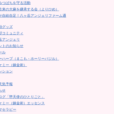
みつばちを守る活動
古来の大麻を継承する会（よりひめ）
せ自給自足！八ヶ岳アンジェリファーム通
動グッズ
型コミュニティ
岳アンジェリ
ントのお知らせ
ール
ーハーブ（まこも・ホーリーバジル）
ケミー（錬金術）
ンション
天気予報
らせ
ログ「堕天使のひとりごと」
ケミー（錬金術）エッセンス
マセラピー