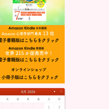
˃
8月 2026
▼
火
水
木
金
土
日
1
2