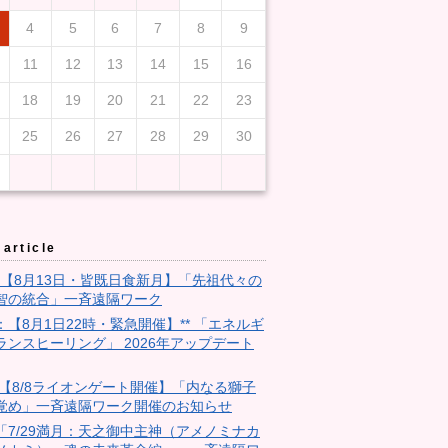
4
5
6
7
8
9
11
12
13
14
15
16
18
19
20
21
22
23
25
26
27
28
29
30
article
3：【8月13日・皆既日食新月】「先祖代々の
智の統合」一斉遠隔ワーク
9：【8月1日22時・緊急開催】** 「エネルギ
ランスヒーリング」 2026年アップデート
28:【8/8ライオンゲート開催】「内なる獅子
覚め」一斉遠隔ワーク開催のお知らせ
18「7/29満月：天之御中主神（アメノミナカ