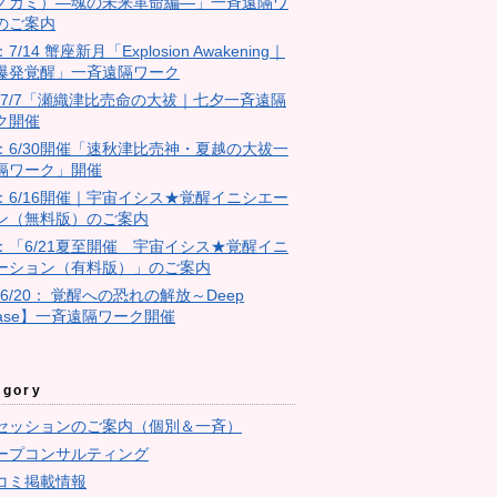
ノカミ）―魂の未来革命編―」一斉遠隔ワ
のご案内
：7/14 蟹座新月「Explosion Awakening｜
爆発覚醒」一斉遠隔ワーク
4：7/7「瀬織津比売命の大祓｜七夕一斉遠隔
ク開催
23：6/30開催「速秋津比売神・夏越の大祓一
隔ワーク」開催
11：6/16開催｜宇宙イシス★覚醒イニシエー
ン（無料版）のご案内
10：「6/21夏至開催 宇宙イシス★覚醒イニ
ーション（有料版）」のご案内
【6/20： 覚醒への恐れの解放～Deep
ease】一斉遠隔ワーク開催
egory
セッションのご案内（個別＆一斉）
ープコンサルティング
コミ掲載情報