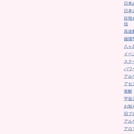
日本
日本
目指
信
高波
循環
八ヶ
イベ
スク
パワ
アル
アセ
覚醒
宇宙
お知
旧ブ
アル
アロ