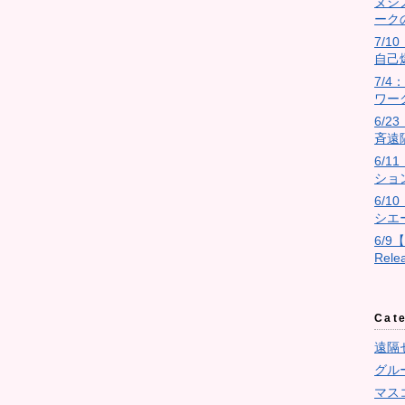
ヌシ
ーク
7/10
自己
7/
ワー
6/
斉遠
6/
ショ
6/
シエ
6/9
Rel
Cat
遠隔
グル
マス