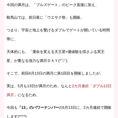
今回の満月は、「ブルズゲート」のピーク直後に加え、
鞍馬山では、前日夜に「ウエサク祭」も開催。
つまり、宇宙と地上を繋げるダブルでゲートが開いている時間
帯に、
天体的にも、「運命を変える天王星×価値観を揺さぶる冥王
星」が重なる強力な満月ＤＡＹ(*’▽’)
そこで、前回4月13日の満月に第1回目を開催しましたが、
実は、5月も13日が満月のため、なんと
2カ月連続「ダブル13日
満月」
になるため、
今回も
「13」のパワーナンバー
の5月13日に、2カ月連続で開催
します(*^^*)