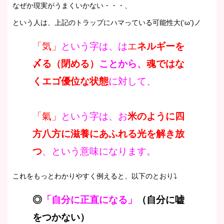
なぜか現実がうまくいかない・・・、
という人は、上記のトラップにハマっている可能性大(‘ω’)ノ
「気」
という字は、は
エ
ネルギーを
〆る（閉める）
ことから、
魂ではな
くエゴ優位な状態
に対して、
「氣」
という字は、お
米のように四
方八方に滋養にあふれる光を解き放
つ
、という意味になります。
これをもっとわかりやすく例えると、以下のとおり⤵
◎
「自分に正直になる」
（自分に嘘
をつかない）