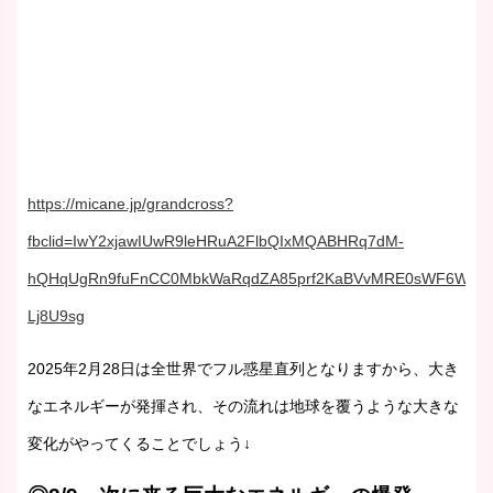
https://micane.jp/grandcross?
fbclid=IwY2xjawIUwR9leHRuA2FlbQIxMQABHRq7dM-
hQHqUgRn9fuFnCC0MbkWaRqdZA85prf2KaBVvMRE0sWF6W086t
Lj8U9sg
2025年2月28日は全世界でフル惑星直列となりますから、大き
なエネルギーが発揮され、その流れは地球を覆うような大きな
変化がやってくることでしょう↓