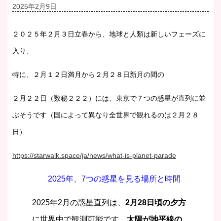
2025年2月9日
２０２５年２月３日立春から、地球と人類は新しいフェーズに
入り、
特に、２月１２日満月から２月２８日新月の間の
２月２２日（数秘２２２）には、東京で７つの惑星が直列に並
ぶそうです（国によって異なり全世界で観れるのは２月２８
日）
https://starwalk.space/ja/news/what-is-planet-parade
2025年、7つの惑星を見る場所と時間
2025年2月の惑星直列は、
2月28日頃の夕方
に世界中で観測可能です。
太陽が地平線の