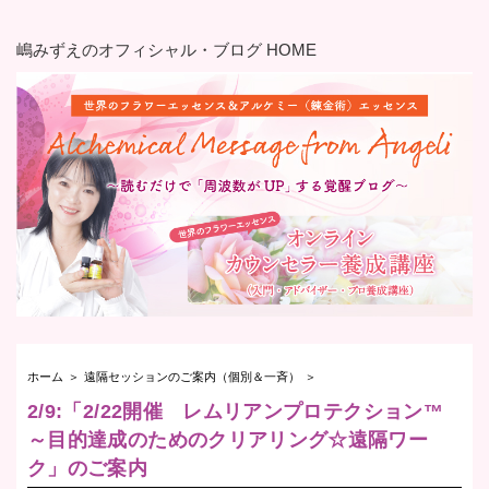
嶋みずえのオフィシャル・ブログ HOME
ホーム
＞
遠隔セッションのご案内（個別＆一斉）
＞
2/9:「2/22開催 レムリアンプロテクション™
～目的達成のためのクリアリング☆遠隔ワー
ク」のご案内