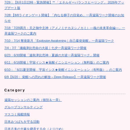
7/29：【8月1日22時・緊急開催】** 「エネルギーバランスヒーリング」 2026年アッ
プデート版
7/28:【8/8ライオンゲート開催】「内なる獅子の目覚め」一斉遠隔ワーク開催のお知
らせ
7/18「7/29満月：天之御中主神（アメノミナカヌシノカミ）―魂の未来革命編―」一
斉遠隔ワークのご案内
7/10：7/14 蟹座新月「Explosion Awakening｜自己爆発覚醒」一斉遠隔ワーク
7/4：7/7「瀬織津比売命の大祓｜七夕一斉遠隔ワーク開催
6/23：6/30開催「速秋津比売神・夏越の大祓一斉遠隔ワーク」開催
6/11：6/16開催｜宇宙イシス★覚醒イニシエーション（無料版）のご案内
6/10：「6/21夏至開催 宇宙イシス★覚醒イニシエーション（有料版）」のご案内
6/9【6/20： 覚醒への恐れの解放～Deep Release】一斉遠隔ワーク開催
Category
遠隔セッションのご案内（個別＆一斉）
グループコンサルティング
マスコミ掲載情報
日本みつばちを守る活動
日本古来の大麻を継承する会（よりひめ）