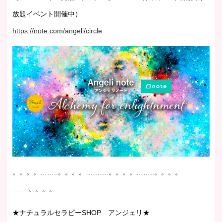
放題イベント開催中）
https://note.com/angeli/circle
。。。。……..。。。。……….。。。。……..。。。。
…….。。。。
★ナチュラルセラピーSHOP アンジェリ★