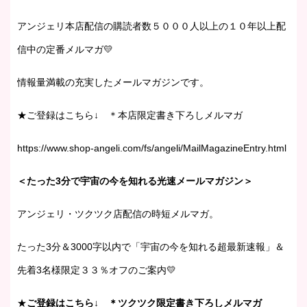
アンジェリ本店配信の購読者数５０００人以上の１０年以上配
信中の定番メルマガ💛
情報量満載の充実したメールマガジンです。
★ご登録はこちら↓ ＊本店限定書き下ろしメルマガ
https://www.shop-angeli.com/fs/angeli/MailMagazineEntry.html
＜たった3分で宇宙の今を知れる光速メールマガジン＞
アンジェリ・ツクツク店配信の時短メルマガ。
たった3分＆3000字以内で「宇宙の今を知れる超最新速報」＆
先着3名様限定３３％オフのご案内💛
★
ご登録はこちら↓ ＊ツクツク限定書き下ろしメルマガ