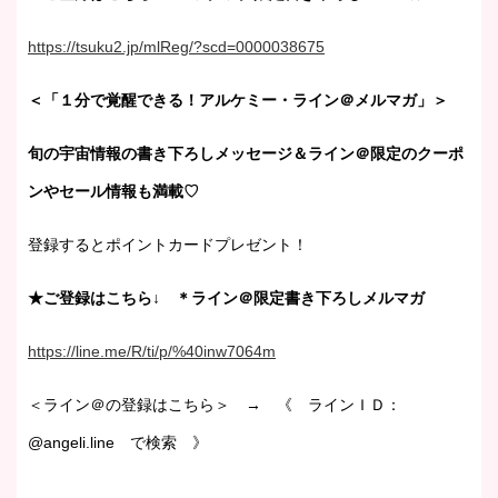
https://tsuku2.jp/mlReg/?scd=0000038675
＜「１分で覚醒できる！アルケミー・ライン＠メルマガ」＞
旬の宇宙情報の書き下ろしメッセージ＆ライン＠限定のクーポ
ンやセール情報も満載♡
登録するとポイントカードプレゼント！
★ご登録はこちら↓ ＊ライン＠限定書き下ろしメルマガ
https://line.me/R/ti/p/%40inw7064m
＜ライン＠の登録はこちら＞ → 《 ラインＩＤ：
@angeli.line で検索 》