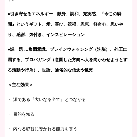
●引き寄せるエネルギー…献身、調和、充実感、『今この瞬
間』というギフト、愛、喜び、祝福、恩恵、好奇心、思いや
り、感謝、気付き、インスピレーション
●課 題 …集団意識、ブレインウォッシング（洗脳）、外圧に
屈する、プロパガンダ（意図した方向へ人を向かわせようとす
る活動や行為）、世論、通俗的な信念や風潮
＜主な効果＞
・ 源である『大いなる全て』とつながる
・ 目的を知る
・ 内なる叡智に導かれる能力を養う