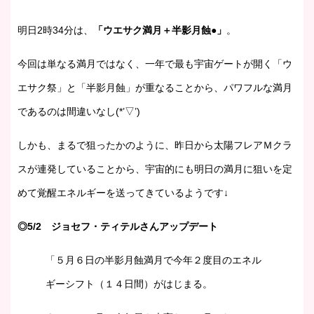
明日2時34分は、
「ウエサク満月＋半影月蝕●」
。
今回は単なる満月ではなく、一年で最も宇宙ゲートが開く「ウ
エサク祭」と「半影月蝕」が重なることから、パワフルな満月
であるのは間違いなし(*’▽’)
しかも、まるで狙ったかのように、昨日から太陽フレアＭクラ
スが連発していることから、宇宙的にも明日の満月に狙いを定
めて覚醒エネルギーを送ってきているようです↓
◎5/2 ジョセフ・ティテルさんアップデート
「５月６日の半影月蝕満月で今年２度目のエネル
ギーシフト（１４日間）がはじまる。