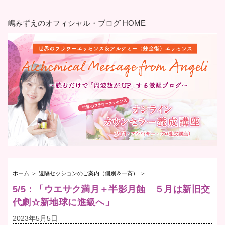
嶋みずえのオフィシャル・ブログ HOME
ホーム
＞
遠隔セッションのご案内（個別＆一斉）
＞
5/5：「ウエサク満月＋半影月蝕 ５月は新旧交
代劇☆新地球に進級へ」
2023年5月5日