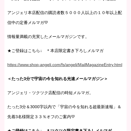
アンジェリ本店配信の購読者数５０００人以上の１０年以上配
信中の定番メルマガ💛
情報量満載の充実したメールマガジンです。
★ご登録はこちら↓ ＊本店限定書き下ろしメルマガ
https://www.shop-angeli.com/fs/angeli/MailMagazineEntry.html
＜たった3分で宇宙の今を知れる光速メールマガジン＞
アンジェリ・ツクツク店配信の時短メルマガ。
たった3分＆3000字以内で「宇宙の今を知れる超最新速報」＆
先着3名様限定３３％オフのご案内💛
★
ご登録はこちら↓ ＊ツクツク限定書き下ろしメルマガ