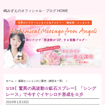
嶋みずえのオフィシャル・ブログ HOME
ホーム
＞
遠隔セッションのご案内（個別＆一斉）
＞
1/19〖驚異の高波動☆鉱石スプレー〗「シング
レース」で今すぐイヤシロチ形成を☆彡
2023年1月19日