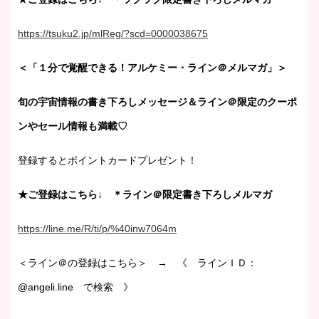
https://tsuku2.jp/mlReg/?scd=0000038675
＜「１分で覚醒できる！アルケミー・ライン＠メルマガ」＞
旬の宇宙情報の書き下ろしメッセージ＆ライン＠限定のクーポ
ンやセール情報も満載♡
登録するとポイントカードプレゼント！
★ご登録はこちら↓ ＊ライン＠限定書き下ろしメルマガ
https://line.me/R/ti/p/%40inw7064m
＜ライン＠の登録はこちら＞ → 《 ラインＩＤ：
@angeli.line で検索 》