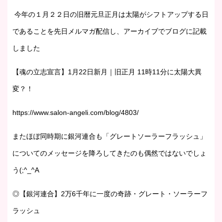
今年の１月２２日の旧暦元旦正月は太陽がシフトアップする日
であることを先日メルマガ配信し、アーカイブでブログに記載
しました
【魂の立志宣言】1月22日新月｜旧正月 11時11分に太陽大異
変？！
https://www.salon-angeli.com/blog/4803/
またほぼ同時期に銀河連合も「グレートソーラーフラッシュ」
についてのメッセージを降ろしてきたのも偶然ではないでしょ
う(;^_^A
◎【銀河連合】2万6千年に一度の奇跡・グレート・ソーラーフ
ラッシュ