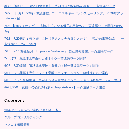
8/3：【8月13日・皆既日食新月】「先祖代々の全叡智の統合」一斉遠隔ワーク
7/29：【8月1日22時・緊急開催】** 「エネルギーバランスヒーリング」 2026年アッ
プデート版
7/28:【8/8ライオンゲート開催】「内なる獅子の目覚め」一斉遠隔ワーク開催のお知
らせ
7/18「7/29満月：天之御中主神（アメノミナカヌシノカミ）―魂の未来革命編―」一
斉遠隔ワークのご案内
7/10：7/14 蟹座新月「Explosion Awakening｜自己爆発覚醒」一斉遠隔ワーク
7/4：7/7「瀬織津比売命の大祓｜七夕一斉遠隔ワーク開催
6/23：6/30開催「速秋津比売神・夏越の大祓一斉遠隔ワーク」開催
6/11：6/16開催｜宇宙イシス★覚醒イニシエーション（無料版）のご案内
6/10：「6/21夏至開催 宇宙イシス★覚醒イニシエーション（有料版）」のご案内
6/9【6/20： 覚醒への恐れの解放～Deep Release】一斉遠隔ワーク開催
Category
遠隔セッションのご案内（個別＆一斉）
グループコンサルティング
マスコミ掲載情報