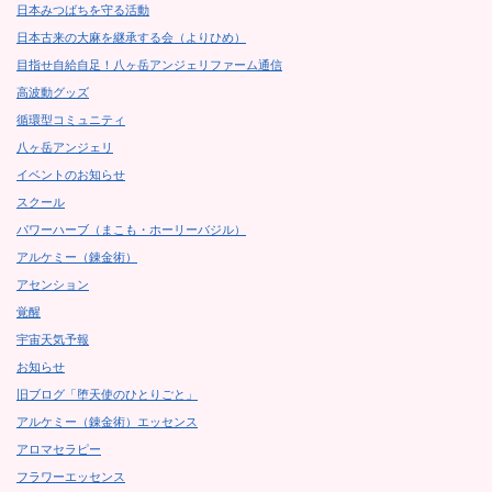
日本みつばちを守る活動
日本古来の大麻を継承する会（よりひめ）
目指せ自給自足！八ヶ岳アンジェリファーム通信
高波動グッズ
循環型コミュニティ
八ヶ岳アンジェリ
イベントのお知らせ
スクール
パワーハーブ（まこも・ホーリーバジル）
アルケミー（錬金術）
アセンション
覚醒
宇宙天気予報
お知らせ
旧ブログ「堕天使のひとりごと」
アルケミー（錬金術）エッセンス
アロマセラピー
フラワーエッセンス