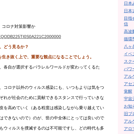
日本
日本
目指
信
月、コロナ対策影響か
高波
DGXZQODB225TI0S0A221C2000000
循環
八ヶ
、どう見るか？
イベ
を生き抜く上で、重要な観点になることでしょう。
スク
、各自が選択するパラレルワールドが変わってくるた
パワ
アル
アセ
、コロナ以外のウィルス感染にも、いつもよりは気をつ
覚醒
ぞれが社会のために貢献できるスタンスで行っていきな
宇宙
お知
疫を高めていく（ある程度は感染しながら乗り越えてい
旧ブ
はできないので）のが、世の中全体にとっては良いので
アル
もウィルスを撲滅するのは不可能ですし、どの時代も多
アロ