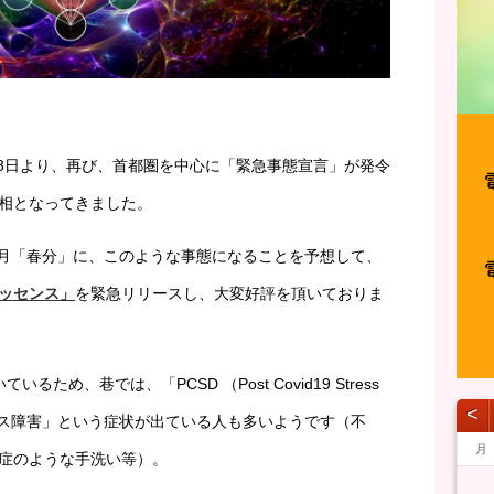
月8日より、再び、首都圏を中心に「緊急事態宣言」が発令
相となってきました。
の3月「春分」に、このような事態になることを予想して、
ッセンス」
を緊急リリースし、大変好評を頂いておりま
め、巷では、「PCSD （Post Covid19 Stress
˂
ストレス障害」という症状が出ている人も多いようです（不
月
症のような手洗い等）。
1
1
1
1
1
1
1
1
1
1
1
1
1
1
1
1
1
1
1
1
1
1
1
1
1
1
1
1
1
1
1
1
1
2
2
2
1
1
1
2
2
2
1
2
1
2
1
1
2
1
2
2
1
1
2
1
2
2
1
2
1
2
1
2
1
1
2
1
2
2
1
1
1
2
1
1
1
2
1
2
2
1
1
2
2
2
1
1
1
2
2
1
2
1
1
2
2
2
1
1
3
1
3
1
3
2
2
1
2
3
1
3
3
1
2
3
1
1
2
3
1
2
2
1
3
1
2
3
3
2
2
1
3
1
1
2
3
1
3
2
3
1
2
3
1
2
3
1
1
2
1
2
3
2
1
3
1
3
2
2
1
2
1
3
2
1
2
1
2
1
3
1
2
3
3
2
2
1
3
1
3
1
3
2
2
2
3
3
1
2
3
1
2
1
2
3
3
1
3
2
2
4
2
1
4
2
4
3
1
3
2
3
1
4
2
4
1
4
2
3
1
4
2
2
1
3
1
4
2
3
3
2
4
2
1
3
1
4
4
3
1
3
2
4
2
2
3
1
4
2
4
3
1
4
2
3
1
1
4
2
3
1
4
2
2
1
3
1
2
3
4
3
2
4
1
2
4
3
1
3
2
3
2
4
3
1
2
3
1
1
1
2
3
2
4
2
1
3
1
4
4
3
1
3
2
4
2
1
4
2
4
3
1
3
3
4
1
1
4
2
3
4
2
3
2
1
3
1
4
1
4
2
4
3
3
5
1
3
2
5
3
5
1
4
2
4
3
1
4
2
5
3
5
1
2
5
1
3
1
4
2
5
3
3
2
4
2
5
1
3
1
4
4
3
5
1
3
2
4
2
5
5
1
4
2
4
3
5
1
3
3
1
4
2
5
3
5
1
1
4
2
5
3
1
4
2
2
5
1
3
1
4
2
5
3
3
2
4
2
1
3
1
4
5
1
4
3
5
1
2
3
5
1
4
2
4
3
1
4
3
5
1
4
2
3
4
2
2
2
1
3
1
4
3
5
1
3
2
4
2
5
5
1
4
2
4
3
5
1
3
2
5
3
5
1
4
2
4
1
4
5
1
2
2
5
1
3
4
5
3
1
4
1
3
2
4
2
5
2
5
3
5
1
4
4
6
2
4
3
6
1
4
6
2
5
3
5
1
1
4
2
5
3
6
1
4
6
2
3
6
2
4
2
5
1
3
6
1
4
4
3
5
1
3
6
2
4
2
5
5
1
4
6
2
4
3
5
1
3
6
6
2
5
3
5
1
4
6
2
4
1
4
2
5
3
6
1
4
6
2
2
5
1
3
6
1
4
2
5
3
3
6
2
4
2
5
1
3
6
1
4
4
3
5
1
3
2
4
2
5
6
2
5
4
6
2
3
4
6
2
5
3
5
1
1
4
2
5
4
6
2
5
1
3
1
4
5
3
3
3
2
4
2
5
1
4
6
2
4
3
5
1
3
6
6
2
5
3
5
1
4
6
2
4
3
6
1
4
6
2
5
3
5
1
2
5
1
6
1
2
3
3
6
2
1
4
5
6
4
2
5
1
2
4
3
5
1
3
6
3
6
1
4
6
2
5
5
7
3
5
1
1
4
7
2
5
7
3
6
1
4
6
2
2
5
1
3
6
1
4
7
2
5
7
3
4
7
3
5
1
3
6
2
4
7
2
5
5
1
4
6
2
4
7
3
5
1
3
6
6
2
5
7
3
5
1
4
6
2
4
7
7
3
6
1
4
6
2
5
7
3
5
1
2
5
1
3
6
1
4
7
2
5
7
3
3
6
2
4
7
2
5
1
3
6
1
4
4
7
3
5
1
3
6
2
4
7
2
5
5
1
4
6
2
4
3
5
1
3
6
7
3
1
6
5
7
3
1
1
4
5
7
3
6
1
4
6
2
2
5
1
3
6
5
7
3
6
2
4
2
5
1
6
4
1
4
4
3
5
1
3
6
2
5
7
3
5
1
4
6
2
4
7
7
3
6
1
4
6
2
5
7
3
5
1
1
4
7
2
5
7
3
6
1
4
6
2
3
6
2
7
2
1
3
4
4
7
3
1
2
5
6
7
5
3
6
2
3
5
1
4
6
2
4
7
1
4
7
2
5
7
3
6