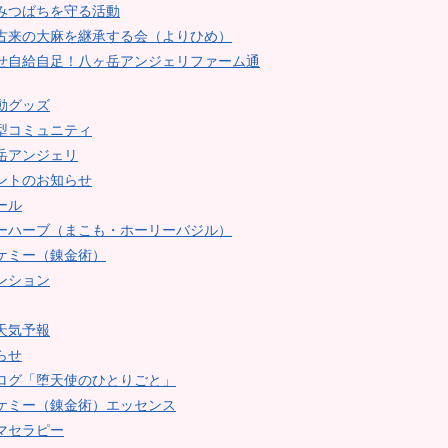
みつばちを守る活動
古来の大麻を継承する会（よりひめ）
せ自給自足！八ヶ岳アンジェリファーム通
動グッズ
型コミュニティ
岳アンジェリ
ントのお知らせ
ール
ーハーブ（まこも・ホーリーバジル）
ケミー（錬金術）
ンション
天気予報
らせ
ログ「堕天使のひとりごと」
ケミー（錬金術）エッセンス
マセラピー