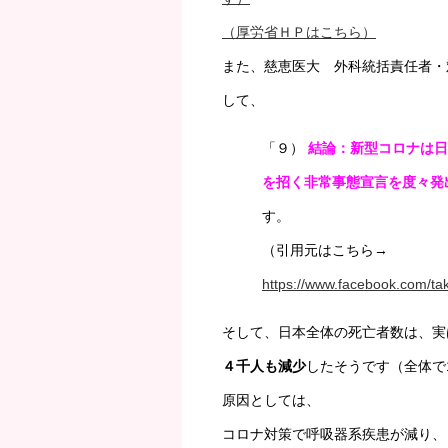
（厚労省ＨＰはこちら）
また、慈恵医大 外科統括責任者・
して、
「９）
結論：新型コロナは日
を招く非常事態宣言を度々発
す。
（引用元はこちら→
https://www.facebook.com/
そして、日本全体の死亡者数は、実
４千人も減少
したそうです（全体で1
原因としては、
コロナ対策で呼吸器系疾患が減り、