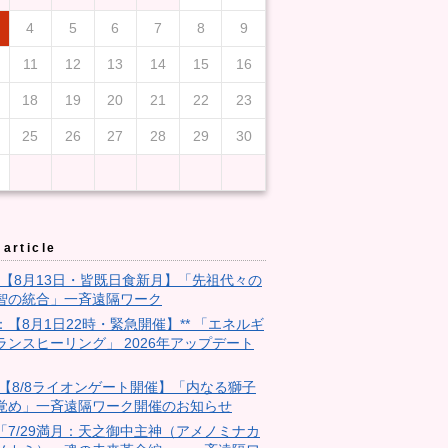
4
5
6
7
8
9
11
12
13
14
15
16
18
19
20
21
22
23
25
26
27
28
29
30
article
3：【8月13日・皆既日食新月】「先祖代々の
智の統合」一斉遠隔ワーク
9：【8月1日22時・緊急開催】** 「エネルギ
ランスヒーリング」 2026年アップデート
28:【8/8ライオンゲート開催】「内なる獅子
覚め」一斉遠隔ワーク開催のお知らせ
18「7/29満月：天之御中主神（アメノミナカ