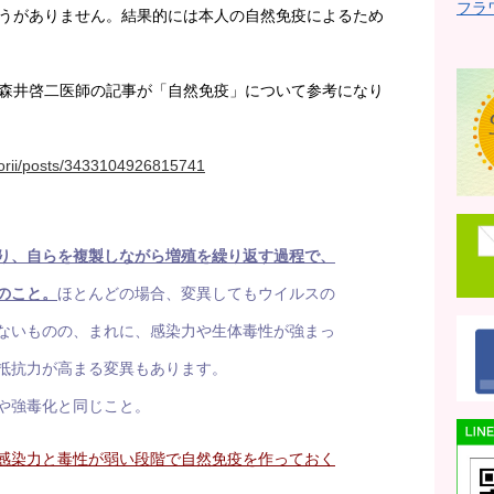
フラ
うがありません。結果的には本人の自然免疫によるため
森井啓二医師の記事が「自然免疫」について参考になり
morii/posts/3433104926815741
り、自らを複製しながら増殖を繰り返す過程で、
のこと。
ほとんどの場合、変異してもウイルスの
ないものの、まれに、感染力や生体毒性が強まっ
抵抗力が高まる変異もあります。
や強毒化と同じこと。
感染力と毒性が弱い段階で自然免疫を作っておく