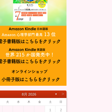
˃
8月 2026
▼
火
水
木
金
土
日
1
2