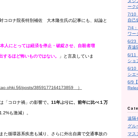
ヌシ
ーク
7/10
自己
対コロナ院長特別補佐 大木隆生氏の記事にも、結論と
7/
ワー
6/
本人にとっては経済を停止・破綻させ、自殺者増
斉遠
6/
出するほど怖いものではない。
」と言及していま
ショ
6/
シエ
6/9
takao.ohki.56/posts/3859177164173859 ）
Rel
は「コロナ禍」の影響で
、11年ぶりに、前年に比べ１万
Cat
.2%も激減）。
遠隔
グル
マス
また循環器系疾患も減り、さらに外出自粛で交通事故の