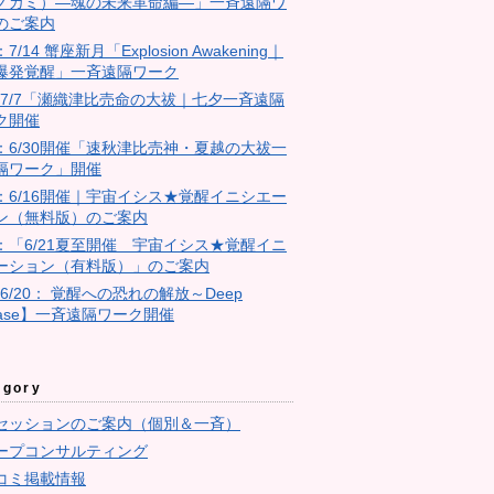
ノカミ）―魂の未来革命編―」一斉遠隔ワ
のご案内
：7/14 蟹座新月「Explosion Awakening｜
爆発覚醒」一斉遠隔ワーク
4：7/7「瀬織津比売命の大祓｜七夕一斉遠隔
ク開催
23：6/30開催「速秋津比売神・夏越の大祓一
隔ワーク」開催
11：6/16開催｜宇宙イシス★覚醒イニシエー
ン（無料版）のご案内
10：「6/21夏至開催 宇宙イシス★覚醒イニ
ーション（有料版）」のご案内
【6/20： 覚醒への恐れの解放～Deep
ease】一斉遠隔ワーク開催
egory
セッションのご案内（個別＆一斉）
ープコンサルティング
コミ掲載情報