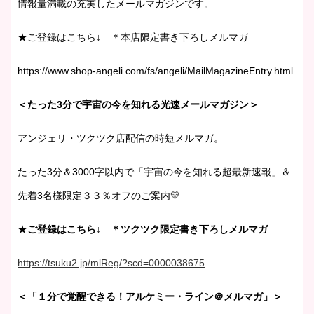
情報量満載の充実したメールマガジンです。
★ご登録はこちら↓ ＊本店限定書き下ろしメルマガ
https://www.shop-angeli.com/fs/angeli/MailMagazineEntry.html
＜たった3分で宇宙の今を知れる光速メールマガジン＞
アンジェリ・ツクツク店配信の時短メルマガ。
たった3分＆3000字以内で「宇宙の今を知れる超最新速報」＆
先着3名様限定３３％オフのご案内💛
★
ご登録はこちら↓ ＊ツクツク限定書き下ろしメルマガ
https://tsuku2.jp/mlReg/?scd=0000038675
＜「１分で覚醒できる！アルケミー・ライン＠メルマガ」＞