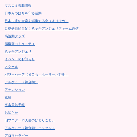
マスコミ掲載情報
日本みつばちを守る活動
日本古来の大麻を継承する会（よりひめ）
目指せ自給自足！八ヶ岳アンジェリファーム通信
高波動グッズ
循環型コミュニティ
八ヶ岳アンジェリ
イベントのお知らせ
スクール
パワーハーブ（まこも・ホーリーバジル）
アルケミー（錬金術）
アセンション
覚醒
宇宙天気予報
お知らせ
旧ブログ「堕天使のひとりごと」
アルケミー（錬金術）エッセンス
アロマセラピー