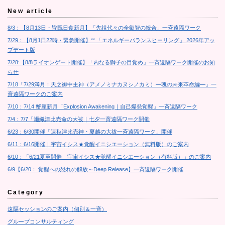
New article
8/3：【8月13日・皆既日食新月】「先祖代々の全叡智の統合」一斉遠隔ワーク
7/29：【8月1日22時・緊急開催】** 「エネルギーバランスヒーリング」 2026年アッ
プデート版
7/28:【8/8ライオンゲート開催】「内なる獅子の目覚め」一斉遠隔ワーク開催のお知
らせ
7/18「7/29満月：天之御中主神（アメノミナカヌシノカミ）―魂の未来革命編―」一
斉遠隔ワークのご案内
7/10：7/14 蟹座新月「Explosion Awakening｜自己爆発覚醒」一斉遠隔ワーク
7/4：7/7「瀬織津比売命の大祓｜七夕一斉遠隔ワーク開催
6/23：6/30開催「速秋津比売神・夏越の大祓一斉遠隔ワーク」開催
6/11：6/16開催｜宇宙イシス★覚醒イニシエーション（無料版）のご案内
6/10：「6/21夏至開催 宇宙イシス★覚醒イニシエーション（有料版）」のご案内
6/9【6/20： 覚醒への恐れの解放～Deep Release】一斉遠隔ワーク開催
Category
遠隔セッションのご案内（個別＆一斉）
グループコンサルティング