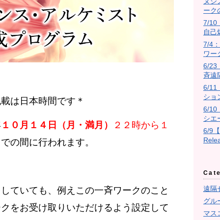
ヌシ
ーク
7/10
自己
7/
ワー
6/
斉遠
6/
ショ
記載は日本時間です＊
6/
シエ
年
１０月１４日（月・満月）
２２時から１
6/9
Rel
までの間に行われます。
Cat
遠隔
をしていても、例えこの一斉ワークのこと
グル
ークをお受け取りいただけるよう設定して
マス