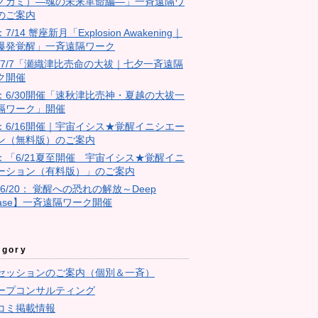
ノカミ）―魂の未来革命編―」一斉遠隔ワ
のご案内
：7/14 蟹座新月「Explosion Awakening｜
爆発覚醒」一斉遠隔ワーク
4：7/7「瀬織津比売命の大祓｜七夕一斉遠隔
ク開催
23：6/30開催「速秋津比売神・夏越の大祓一
隔ワーク」開催
11：6/16開催｜宇宙イシス★覚醒イニシエー
ン（無料版）のご案内
10：「6/21夏至開催 宇宙イシス★覚醒イニ
ーション（有料版）」のご案内
【6/20： 覚醒への恐れの解放～Deep
ease】一斉遠隔ワーク開催
egory
セッションのご案内（個別＆一斉）
ープコンサルティング
コミ掲載情報