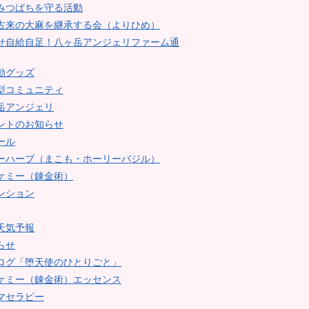
みつばちを守る活動
古来の大麻を継承する会（よりひめ）
せ自給自足！八ヶ岳アンジェリファーム通
動グッズ
型コミュニティ
岳アンジェリ
ントのお知らせ
ール
ーハーブ（まこも・ホーリーバジル）
ケミー（錬金術）
ンション
天気予報
らせ
ログ「堕天使のひとりごと」
ケミー（錬金術）エッセンス
マセラピー