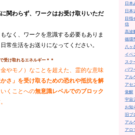
日本
日本
感に関わらず、ワークはお受け取りいただ
目指
信
高波
ともなく、ワークを意識する必要もありま
循環
に日常生活をお送りになってください。
八ヶ
イベ
で受け取れるエネルギー＊＊
スク
パワ
お金やモノ）なことを超えた、霊的な意味
アル
豊かさ」を受け取るための恐れや抵抗を解
アセ
ていくことへの
無意識レベルでのブロック
覚醒
宇宙
す。
お知
旧ブ
アル
アロ