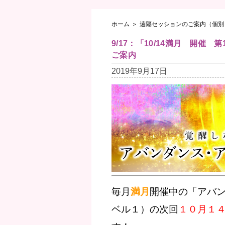
ホーム
＞
遠隔セッションのご案内（個別
9/17：「10/14満月 開
ご案内
2019年9月17日
毎月
満月
開催中の「アバ
ベル１）の次回
１０月１