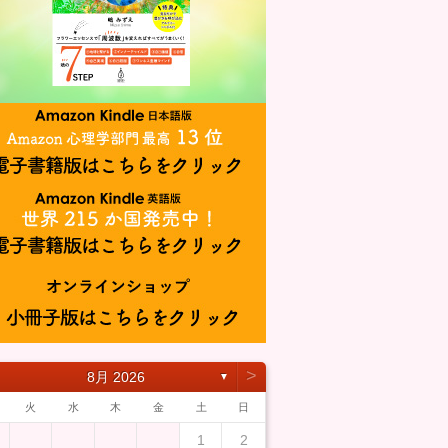
˃
8月 2026
▼
火
水
木
金
土
日
1
2