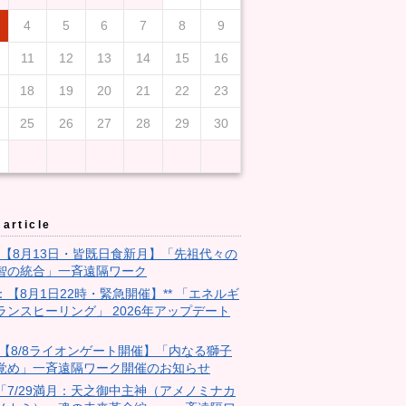
4
5
6
7
8
9
11
12
13
14
15
16
18
19
20
21
22
23
25
26
27
28
29
30
article
3：【8月13日・皆既日食新月】「先祖代々の
智の統合」一斉遠隔ワーク
9：【8月1日22時・緊急開催】** 「エネルギ
ランスヒーリング」 2026年アップデート
28:【8/8ライオンゲート開催】「内なる獅子
覚め」一斉遠隔ワーク開催のお知らせ
18「7/29満月：天之御中主神（アメノミナカ