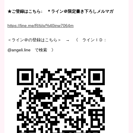
★ご登録はこちら↓ ＊ライン＠限定書き下ろしメルマガ
https://line.me/R/ti/p/%40inw7064m
＜ライン＠の登録はこちら＞ → 《 ラインＩＤ：
@angeli.line で検索 》