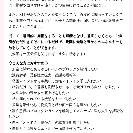
の、影響や働きかけを強く、かつ自然に行うことが可能です。
また、相手があなたのことを知らなくても、直接的に関わっていなくて
も、影響を与えられますが、相手との関係性が深いほど、強い影響を与
えることができます。
従って、
意図的に施術をすることも可能となり、
意図しなくとも、ご自
身がただ生きてそこにいるだけで、周囲に覚醒と豊かさの
エネルギーを
放射していくことができます。
（効果は一度伝授を受ければ、永久に続きます）
◇こんな方におすすめ◇
・お金に関するあらゆるレベルのブロックを解消したい
（浪費解消・受容性の拡大・感謝の増幅等）
・貧困マインドから卒業して豊穣マインドを手に入れたい
・物質だけでなく意識も覚醒させ、もっと受け取れる自分になりたい
・人生全体の豊かさの底上げをしたい
・常に満たされている状態をキープしたい
・循環を活性化して物質面と精神面の両方を豊かにしたい
・潜在意識のブロックやカルマを解消してスムーズに望む人生を具現化
したい
・自分にとっての「豊かさ」の本質を明確にしたい
・自他ともに豊かなエネルギー循環を作っていきたい