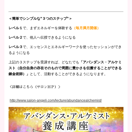
＜簡単でシンプルな”３つのステップ”＞
レベル１
で、まずエネルギーを体験する
（毎月満月開催）
レベル２
で、他人へ伝授できるようになる
レベル３
で、エッセンスとエネルギーワークを使ったセッションができ
るようになる
上記の３ステップを受講すれば、どなたでも
「アバンダンス・アルケミ
スト（自分自身の存在そのもので周囲に豊かさを伝搬することができる
錬金術師）」
として、活動することができるようになります。
＜詳細はこちら（サロンＨＰ）＞
http://www.salon-angeli.com/lecture/abundancealchemist/