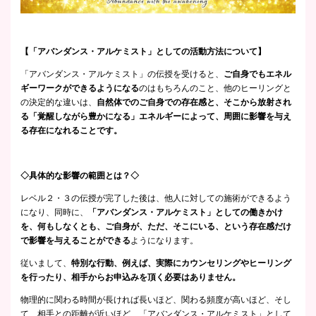
【「アバンダンス・アルケミスト」としての活動方法について】
「アバンダンス・アルケミスト」の伝授を受けると、
ご自身でもエネル
ギーワークができるようになる
のはもちろんのこと、他のヒーリングと
の決定的な違いは、
自然体でのご自身での存在感と、そこから放射され
る「覚醒しながら豊かになる」エネルギーによって、周囲に影響を与え
る存在になれることです。
◇具体的な影響の範囲とは？◇
レベル２・３の伝授が完了した後は、他人に対しての施術ができるよう
になり、同時に、
「アバンダンス・アルケミスト」としての働きかけ
を、何もしなくとも、
ご自身が、ただ、そこにいる、という存在感だけ
で影響を与えることができる
ようになります。
従いまして、
特別な行動、例えば、実際にカウンセリングやヒーリング
を行ったり、
相手からお申込みを頂く必要はありません。
物理的に関わる時間が長ければ長いほど、関わる頻度が高いほど、そし
て、相手との距離が近いほど、「アバンダンス・アルケミスト」として