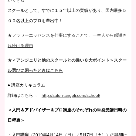
ができる
スクールとして、すでに１５年以上の実績があり、国内最多５
００名以上のプロを輩出中！
★フラワーエッセンスを仕事にすることで、一生人から感謝さ
れ続ける理由
★＜アンジェリと他のスクールとの違い８大ポイント＞スクー
ル選びに困ったときはこちら
● 講座カリキュラム
詳細はこちら→
http://salon-angeli.com/school/
＜入門＆アドバイザー＆プロ講座のそれぞれの単発受講日時の
日程表＞
・
入門講座
（2019年4月14日（日）／5月7日（火））の詳細は