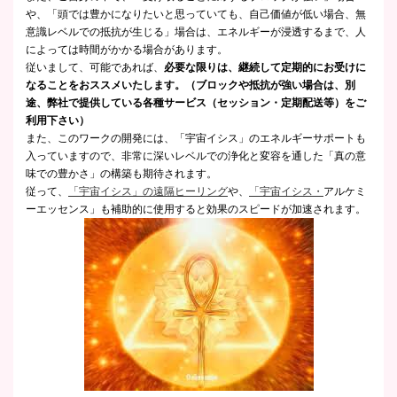
や、「頭では豊かになりたいと思っていても、自己価値が低い場合、無
意識レベルでの抵抗が生じる」場合は、エネルギーが浸透するまで、人
によっては時間がかかる場合があります。
従いまして、可能であれば、
必要な限りは、継続して定期的にお受けに
なることをおススメいたします。（ブロックや抵抗が強い場合は、別
途、弊社で提供している各種サービス（セッション・定期配送等）をご
利用下さい）
また、このワークの開発には、「宇宙イシス」のエネルギーサポートも
入っていますので、非常に深いレベルでの浄化と変容を通した「真の意
味での豊かさ」の構築も期待されます。
従って、
「宇宙イシス」の遠隔ヒーリング
や、
「宇宙イシス・
アルケミ
ーエッセンス」も補助的に使用すると効果のスピードが加速されます。