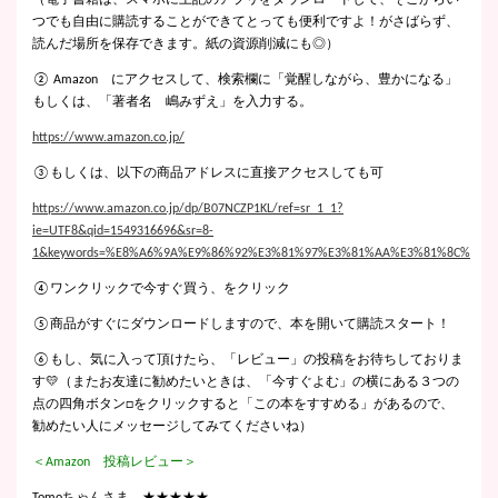
（電子書籍は、スマホに上記のアプリをダウンロードして、そこからい
つでも自由に購読することができてとっても便利ですよ！がさばらず、
読んだ場所を保存できます。紙の資源削減にも◎）
② Amazon にアクセスして、検索欄に「覚醒しながら、豊かになる」
もしくは、「著者名 嶋みずえ」を入力する。
https://www.amazon.co.jp/
③もしくは、以下の商品アドレスに直接アクセスしても可
https://www.amazon.co.jp/dp/B07NCZP1KL/ref=sr_1_1?
ie=UTF8&qid=1549316696&sr=8-
1&keywords=%E8%A6%9A%E9%86%92%E3%81%97%E3%81%AA%E3%81%8C%E3
④ワンクリックで今すぐ買う、をクリック
⑤商品がすぐにダウンロードしますので、本を開いて購読スタート！
⑥もし、気に入って頂けたら、「レビュー」の投稿をお待ちしておりま
す💛（またお友達に勧めたいときは、「今すぐよむ」の横にある３つの
点の四角ボタン□をクリックすると「この本をすすめる」があるので、
勧めたい人にメッセージしてみてくださいね）
＜Amazon 投稿レビュー＞