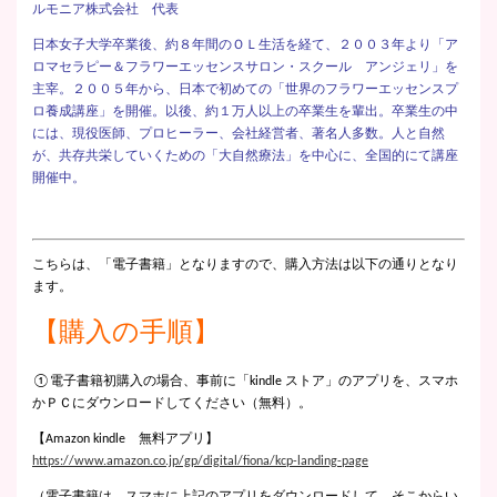
ルモニア株式会社 代表
日本女子大学卒業後、約８年間のＯＬ生活を経て、２００３年より「ア
ロマセラピー＆フラワーエッセンスサロン・スクール アンジェリ」を
主宰。２００５年から、日本で初めての「世界のフラワーエッセンスプ
ロ養成講座」を開催。以後、約１万人以上の卒業生を輩出。卒業生の中
には、現役医師、プロヒーラー、会社経営者、著名人多数。人と自然
が、共存共栄していくための「大自然療法」を中心に、全国的にて講座
開催中。
こちらは、「電子書籍」となりますので、購入方法は以下の通りとなり
ます。
【購入の手順】
①電子書籍初購入の場合、事前に「kindle ストア」のアプリを、スマホ
かＰＣにダウンロードしてください（無料）。
【Amazon kindle 無料アプリ】
https://www.amazon.co.jp/gp/digital/fiona/kcp-landing-page