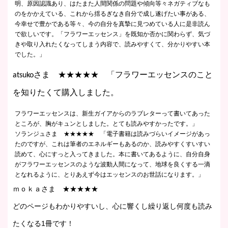
明、原因認識あり、はたまた人間関係の問題や傾向等々ネガティブなも
のをかかえている、これから揺るぎなき自分で成し遂げたい事がある、
今幸せで豊かである等々、今の自分を真摯に見つめている人に是非読ん
で欲しいです。「フラワーエッセンス」を既知か否かに関わらず、気づ
きや取り入れたくなってしまう内容で、読みやすくて、分かりやすい本
でした。」
atsukoさま ★★★★★ 「フラワーエッセンスのこと
を知りたくて購入しました。
フラワーエッセンスは、新生ガイアからのラブレターって書いてあった
ところが、胸がキュンとしました。とても読みやすかったです。」
ソランジュさま ★★★★★ 「電子書籍は読みづらいイメージがあっ
たのですが、これは筆者のエネルギーもあるのか、読みやすくすいすい
読めて、心にすっと入ってきました。本に書いてあるように、自分自身
がフラワーエッセンスのような波動人間になって、地球を良くする一滴
となれるように、とりあえず今はエッセンスのお世話になります。」
ｍｏｋａさま
★★★★★
どのページもわかりやすいし、心に響くし繰り返し何度も読み
たくなる1冊です！