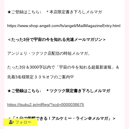
★ご登録はこちら↓ ＊本店限定書き下ろしメルマガ
https://www.shop-angeli.com/fs/angeli/MailMagazineEntry.html
＜たった3分で宇宙の今を知れる光速メールマガジン＞
アンジェリ・ツクツク店配信の時短メルマガ。
たった3分＆3000字以内で「宇宙の今を知れる超最新速報」＆
先着3名様限定３３％オフのご案内💛
★
ご登録はこちら↓ ＊ツクツク限定書き下ろしメルマガ
https://tsuku2.jp/mlReg/?scd=0000038675
＜「１分で覚醒できる！アルケミー・ライン＠メルマガ」＞
フォロー