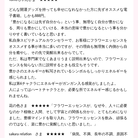
Tomoちゃんさま ★★★★★
どんな開運グッズを持っても幸せになれなかった方に先ずオススメな電
子書籍。しかも888円。
『豊かになるには先ず自分から』という事、無理なく自分が豊かにな
る、周りも豊かにしていける、本当の意味で豊かになるという事を分か
りやすく書いているなと思います。
私自身スピリチュアルカウンセラーで、お客様にフラワーエッセンスを
オススメする事が本当に多いのですが、その理由も無理無く内側から自
分を癒やし、その先で覚醒出来るからでして。
ただ、私は専門家でなくあまりうまく説明出来ないので、フラワーエッ
センスを知らない方に説明するときも役立ちそうです。
豊かさのエネルギーが転写されているシンボルもしっかりエネルギーを
感じられました。
私は第6チャクラにエネルギーがガンガン入る感覚がしましたよ。
人によってはハートチャクラとか、必要な所でエネルギー感じるかもし
れませんね。
花の色さま ★★★★★「フラワーエッセンスが、なぜ今、人々に必要
なのか？植物と人間、そして宇宙との関係も分かり、とてもためになり
ました。豊穣マインドを取り入れ、フラワーエッセンスを飲み、頑張る
のではなく、楽に豊かに覚醒したいと思いました。」
sakura relation さま ★★★★★ 「病気、不満、長年の不調、原因不