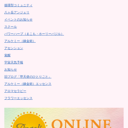
循環型コミュニティ
八ヶ岳アンジェリ
イベントのお知らせ
スクール
パワーハーブ（まこも・ホーリーバジル）
アルケミー（錬金術）
アセンション
覚醒
宇宙天気予報
お知らせ
旧ブログ「堕天使のひとりごと」
アルケミー（錬金術）エッセンス
アロマセラピー
フラワーエッセンス