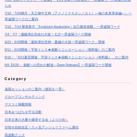
らせ
7/18「7/29満月：天之御中主神（アメノミナカヌシノカミ）―魂の未来革命編―」一
斉遠隔ワークのご案内
7/10：7/14 蟹座新月「Explosion Awakening｜自己爆発覚醒」一斉遠隔ワーク
7/4：7/7「瀬織津比売命の大祓｜七夕一斉遠隔ワーク開催
6/23：6/30開催「速秋津比売神・夏越の大祓一斉遠隔ワーク」開催
6/11：6/16開催｜宇宙イシス★覚醒イニシエーション（無料版）のご案内
6/10：「6/21夏至開催 宇宙イシス★覚醒イニシエーション（有料版）」のご案内
6/9【6/20： 覚醒への恐れの解放～Deep Release】一斉遠隔ワーク開催
Category
遠隔セッションのご案内（個別＆一斉）
グループコンサルティング
マスコミ掲載情報
日本みつばちを守る活動
日本古来の大麻を継承する会（よりひめ）
目指せ自給自足！八ヶ岳アンジェリファーム通信
高波動グッズ