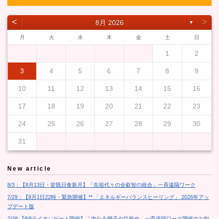
˂
˃
8月 2026
▼
月
火
水
木
金
土
日
1
2
3
4
5
6
7
8
9
10
11
12
13
14
15
16
17
18
19
20
21
22
23
24
25
26
27
28
29
30
31
New article
8/3：【8月13日・皆既日食新月】「先祖代々の全叡智の統合」一斉遠隔ワーク
7/29：【8月1日22時・緊急開催】** 「エネルギーバランスヒーリング」 2026年アッ
プデート版
7/28:【8/8ライオンゲート開催】「内なる獅子の目覚め」一斉遠隔ワーク開催のお知