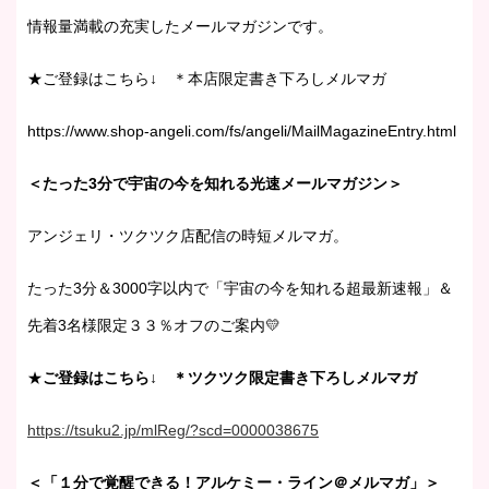
情報量満載の充実したメールマガジンです。
★ご登録はこちら↓ ＊本店限定書き下ろしメルマガ
https://www.shop-angeli.com/fs/angeli/MailMagazineEntry.html
＜たった3分で宇宙の今を知れる光速メールマガジン＞
アンジェリ・ツクツク店配信の時短メルマガ。
たった3分＆3000字以内で「宇宙の今を知れる超最新速報」＆
先着3名様限定３３％オフのご案内💛
★
ご登録はこちら↓ ＊ツクツク限定書き下ろしメルマガ
https://tsuku2.jp/mlReg/?scd=0000038675
＜「１分で覚醒できる！アルケミー・ライン＠メルマガ」＞