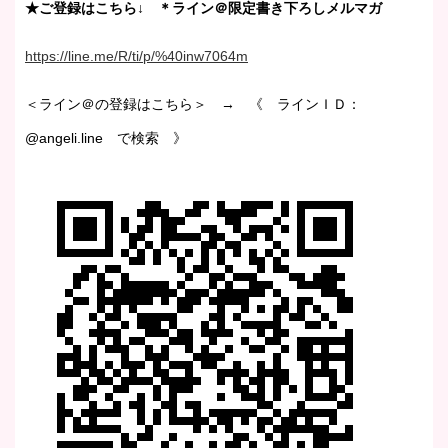
★ご登録はこちら↓ ＊ライン＠限定書き下ろしメルマガ
https://line.me/R/ti/p/%40inw7064m
＜ライン＠の登録はこちら＞ → 《 ラインＩＤ：
@angeli.line で検索 》