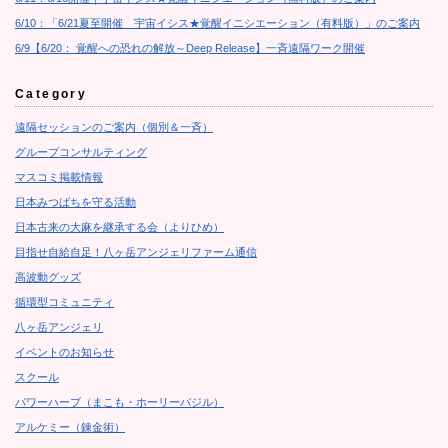
6/10：「6/21夏至開催 宇宙イシス★覚醒イニシエーション（有料版）」のご案内
6/9【6/20： 覚醒への恐れの解放～Deep Release】一斉遠隔ワーク開催
Category
遠隔セッションのご案内（個別＆一斉）
グループコンサルティング
マスコミ掲載情報
日本みつばちを守る活動
日本古来の大麻を継承する会（よりひめ）
目指せ自給自足！八ヶ岳アンジェリファーム通信
高波動グッズ
循環型コミュニティ
八ヶ岳アンジェリ
イベントのお知らせ
スクール
パワーハーブ（まこも・ホーリーバジル）
アルケミー（錬金術）