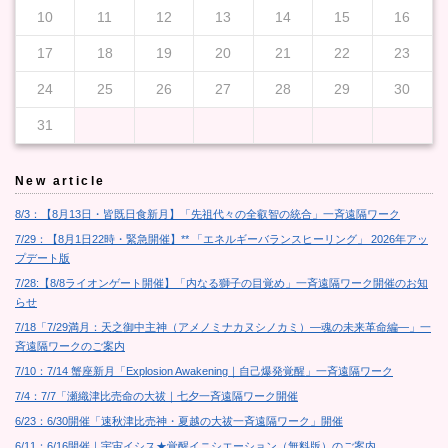
10
11
12
13
14
15
16
17
18
19
20
21
22
23
24
25
26
27
28
29
30
31
New article
8/3：【8月13日・皆既日食新月】「先祖代々の全叡智の統合」一斉遠隔ワーク
7/29：【8月1日22時・緊急開催】** 「エネルギーバランスヒーリング」 2026年アッ
プデート版
7/28:【8/8ライオンゲート開催】「内なる獅子の目覚め」一斉遠隔ワーク開催のお知
らせ
7/18「7/29満月：天之御中主神（アメノミナカヌシノカミ）―魂の未来革命編―」一
斉遠隔ワークのご案内
7/10：7/14 蟹座新月「Explosion Awakening｜自己爆発覚醒」一斉遠隔ワーク
7/4：7/7「瀬織津比売命の大祓｜七夕一斉遠隔ワーク開催
6/23：6/30開催「速秋津比売神・夏越の大祓一斉遠隔ワーク」開催
6/11：6/16開催｜宇宙イシス★覚醒イニシエーション（無料版）のご案内