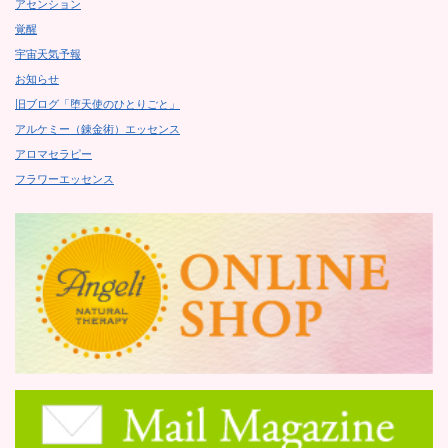
アセンション
覚醒
宇宙天気予報
お知らせ
旧ブログ「堕天使のひとりごと」
アルケミー（錬金術）エッセンス
アロマセラピー
フラワーエッセンス