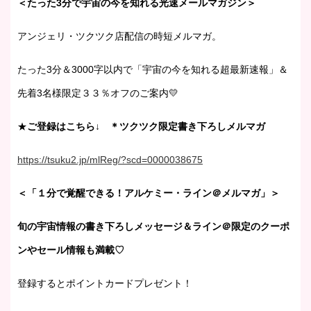
＜たった3分で宇宙の今を知れる光速メールマガジン＞
アンジェリ・ツクツク店配信の時短メルマガ。
たった3分＆3000字以内で「宇宙の今を知れる超最新速報」＆
先着3名様限定３３％オフのご案内💛
★
ご登録はこちら↓ ＊ツクツク限定書き下ろしメルマガ
https://tsuku2.jp/mlReg/?scd=0000038675
＜「１分で覚醒できる！アルケミー・ライン＠メルマガ」＞
旬の宇宙情報の書き下ろしメッセージ＆ライン＠限定のクーポ
ンやセール情報も満載♡
登録するとポイントカードプレゼント！