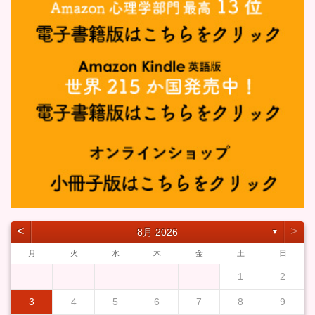
˂
˃
8月 2026
▼
月
火
水
木
金
土
日
1
2
3
4
5
6
7
8
9