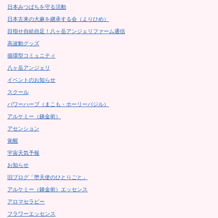
日本みつばちを守る活動
日本古来の大麻を継承する会（よりひめ）
目指せ自給自足！八ヶ岳アンジェリファーム通信
高波動グッズ
循環型コミュニティ
八ヶ岳アンジェリ
イベントのお知らせ
スクール
パワーハーブ（まこも・ホーリーバジル）
アルケミー（錬金術）
アセンション
覚醒
宇宙天気予報
お知らせ
旧ブログ「堕天使のひとりごと」
アルケミー（錬金術）エッセンス
アロマセラピー
フラワーエッセンス