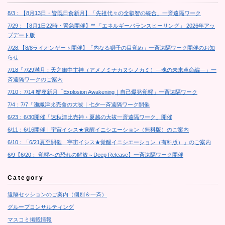
8/3：【8月13日・皆既日食新月】「先祖代々の全叡智の統合」一斉遠隔ワーク
7/29：【8月1日22時・緊急開催】** 「エネルギーバランスヒーリング」 2026年アッ
プデート版
7/28:【8/8ライオンゲート開催】「内なる獅子の目覚め」一斉遠隔ワーク開催のお知
らせ
7/18「7/29満月：天之御中主神（アメノミナカヌシノカミ）―魂の未来革命編―」一
斉遠隔ワークのご案内
7/10：7/14 蟹座新月「Explosion Awakening｜自己爆発覚醒」一斉遠隔ワーク
7/4：7/7「瀬織津比売命の大祓｜七夕一斉遠隔ワーク開催
6/23：6/30開催「速秋津比売神・夏越の大祓一斉遠隔ワーク」開催
6/11：6/16開催｜宇宙イシス★覚醒イニシエーション（無料版）のご案内
6/10：「6/21夏至開催 宇宙イシス★覚醒イニシエーション（有料版）」のご案内
6/9【6/20： 覚醒への恐れの解放～Deep Release】一斉遠隔ワーク開催
Category
遠隔セッションのご案内（個別＆一斉）
グループコンサルティング
マスコミ掲載情報