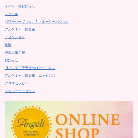
イベントのお知らせ
スクール
パワーハーブ（まこも・ホーリーバジル）
アルケミー（錬金術）
アセンション
覚醒
宇宙天気予報
お知らせ
旧ブログ「堕天使のひとりごと」
アルケミー（錬金術）エッセンス
アロマセラピー
フラワーエッセンス