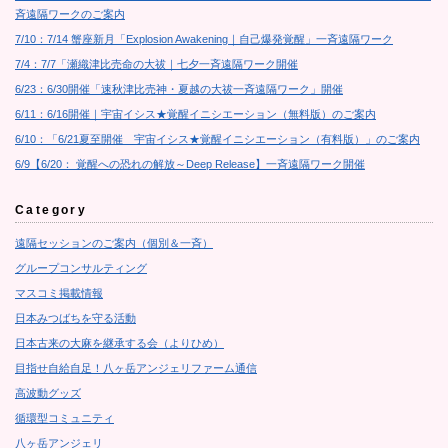
斉遠隔ワークのご案内
7/10：7/14 蟹座新月「Explosion Awakening｜自己爆発覚醒」一斉遠隔ワーク
7/4：7/7「瀬織津比売命の大祓｜七夕一斉遠隔ワーク開催
6/23：6/30開催「速秋津比売神・夏越の大祓一斉遠隔ワーク」開催
6/11：6/16開催｜宇宙イシス★覚醒イニシエーション（無料版）のご案内
6/10：「6/21夏至開催 宇宙イシス★覚醒イニシエーション（有料版）」のご案内
6/9【6/20： 覚醒への恐れの解放～Deep Release】一斉遠隔ワーク開催
Category
遠隔セッションのご案内（個別＆一斉）
グループコンサルティング
マスコミ掲載情報
日本みつばちを守る活動
日本古来の大麻を継承する会（よりひめ）
目指せ自給自足！八ヶ岳アンジェリファーム通信
高波動グッズ
循環型コミュニティ
八ヶ岳アンジェリ