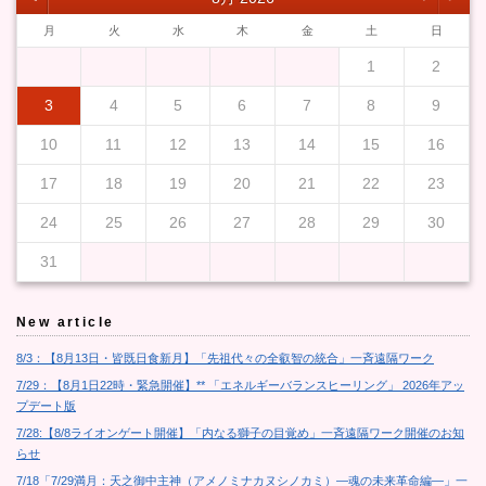
月
火
水
木
金
土
日
1
2
3
4
5
6
7
8
9
10
11
12
13
14
15
16
17
18
19
20
21
22
23
24
25
26
27
28
29
30
31
New article
8/3：【8月13日・皆既日食新月】「先祖代々の全叡智の統合」一斉遠隔ワーク
7/29：【8月1日22時・緊急開催】** 「エネルギーバランスヒーリング」 2026年アッ
プデート版
7/28:【8/8ライオンゲート開催】「内なる獅子の目覚め」一斉遠隔ワーク開催のお知
らせ
7/18「7/29満月：天之御中主神（アメノミナカヌシノカミ）―魂の未来革命編―」一