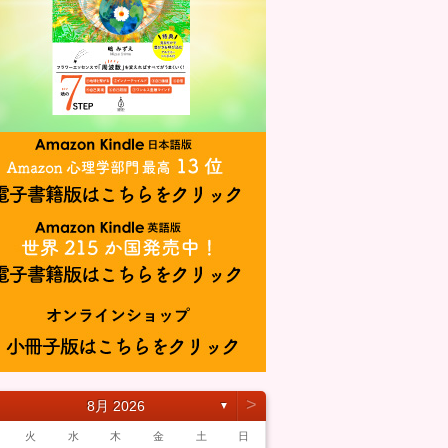
˃
8月 2026
▼
火
水
木
金
土
日