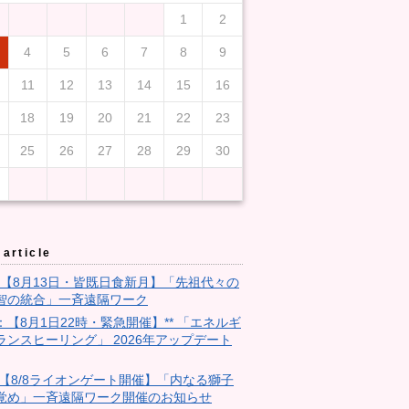
1
2
4
5
6
7
8
9
11
12
13
14
15
16
18
19
20
21
22
23
25
26
27
28
29
30
article
3：【8月13日・皆既日食新月】「先祖代々の
智の統合」一斉遠隔ワーク
9：【8月1日22時・緊急開催】** 「エネルギ
ランスヒーリング」 2026年アップデート
28:【8/8ライオンゲート開催】「内なる獅子
覚め」一斉遠隔ワーク開催のお知らせ