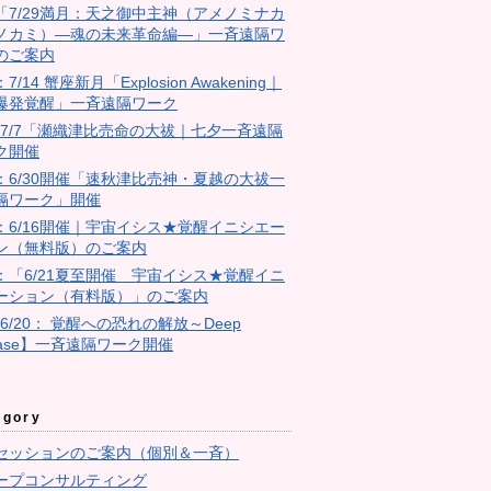
18「7/29満月：天之御中主神（アメノミナカ
ノカミ）―魂の未来革命編―」一斉遠隔ワ
のご案内
：7/14 蟹座新月「Explosion Awakening｜
爆発覚醒」一斉遠隔ワーク
4：7/7「瀬織津比売命の大祓｜七夕一斉遠隔
ク開催
23：6/30開催「速秋津比売神・夏越の大祓一
隔ワーク」開催
11：6/16開催｜宇宙イシス★覚醒イニシエー
ン（無料版）のご案内
10：「6/21夏至開催 宇宙イシス★覚醒イニ
ーション（有料版）」のご案内
【6/20： 覚醒への恐れの解放～Deep
ease】一斉遠隔ワーク開催
egory
セッションのご案内（個別＆一斉）
ープコンサルティング