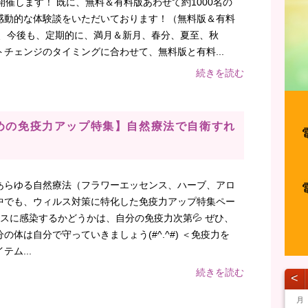
開催します！ 既に、無料＆有料版あわせて約1000名の
感動的な体験談をいただいております！（無料版＆有料
き、今後も、定期的に、満月＆新月、春分、夏至、秋
チェンジのタイミングに合わせて、無料版と有料...
続きを読む
ための免疫力アップ特集】自然療法で自衛すれ
あらゆる自然療法（フラワーエッセンス、ハーブ、アロ
中でも、ウィルス対策に特化した免疫力アップ特集ペー
ィルスに感染するかどうかは、自分の免疫力次第💦 ぜひ、
体は自分で守っていきましょう(#^.^#) ＜免疫力を
ム...
続きを読む
˂
月