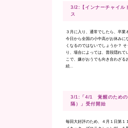
3/2:【インナーチャイ
ス
３月に入り、通常でしたら、卒業
今日から全国の小中高がお休みに
くなるのではないでしょうか？ 
り、場合によっては、普段隠れてい
こで、嫌がおうでも向き合わざる
続...
3/1:「4/1 覚醒のた
隔）」受付開始
毎回大好評のため、４月１日第１