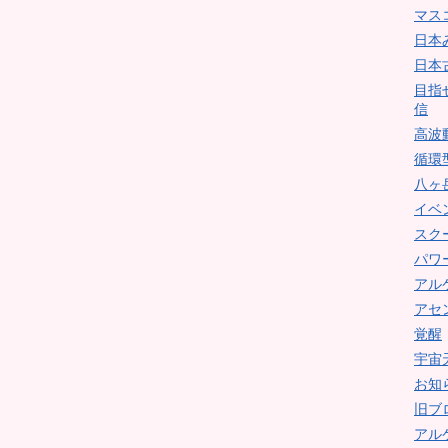
マス
日本
日本
目指
信
高波
循環
八ヶ
イベ
スク
パワ
アル
アセ
覚醒
宇宙
お知
旧ブ
アル