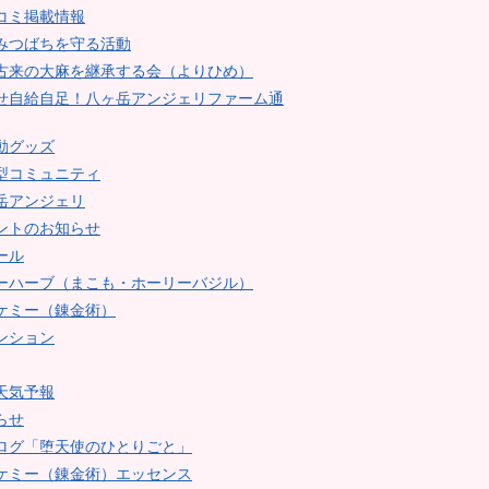
コミ掲載情報
みつばちを守る活動
古来の大麻を継承する会（よりひめ）
せ自給自足！八ヶ岳アンジェリファーム通
動グッズ
型コミュニティ
岳アンジェリ
ントのお知らせ
ール
ーハーブ（まこも・ホーリーバジル）
ケミー（錬金術）
ンション
天気予報
らせ
ログ「堕天使のひとりごと」
ケミー（錬金術）エッセンス