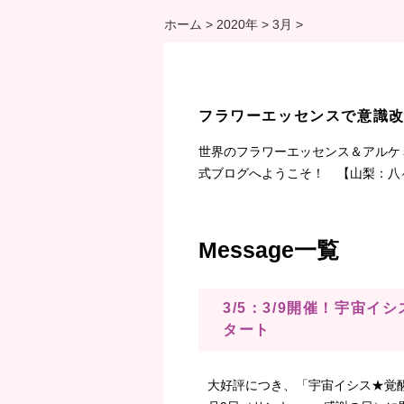
ホーム
>
2020年
>
3月
>
フラワーエッセンスで意識
世界のフラワーエッセンス＆アルケ
式ブログへようこそ！ 【山梨：八
Message一覧
3/5：3/9開催！宇宙
タート
大好評につき、「宇宙イシス★覚