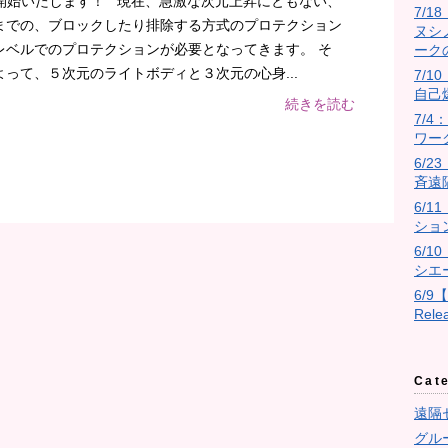
を開始いたします！ 現在、急激な次元上昇にともない、
7/
までの、ブロックしたり排除する方式のプロテクション
ヌシ
レベルでのプロテクションが必要となってきます。 そ
ーク
って、５次元のライトボディと３次元の心身...
7/10
自己
続きを読む
7/
ワー
6/
斉遠
6/
ショ
6/
シエ
6/9
Rel
Cat
遠隔
グル