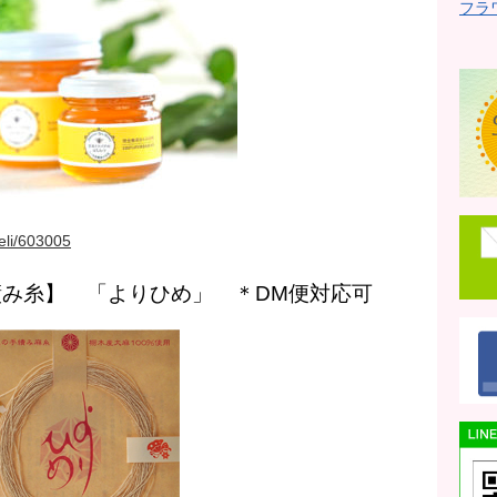
フラ
eli/603005
み糸】 「よりひめ」 ＊DM便対応可