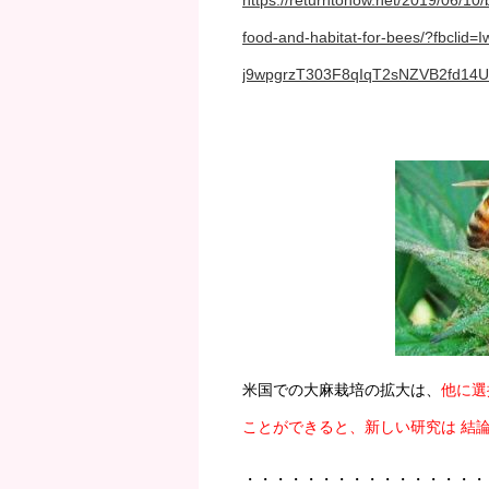
https://returntonow.net/2019/06/1
food-and-habitat-for-bees/?fbclid
j9wpgrzT303F8qIqT2sNZVB2fd14
米国での大麻栽培の拡大は、
他に選
ことができると、新しい研究は 結
・・・・・・・・・・・・・・・・