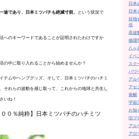
日本
日本
一途であり、日本ミツバチも絶滅寸前、
という状況で
目指
信
高波
活へのキーワードであることが証明されたわけですか
循環
八ヶ
イベ
活の中に取り入れることから始めませんか？
スク
パワ
イテムやヘンプグッズ、そして、日本ミツバチのハチミ
アル
アセ
、それらの波動を感じ取って、これからの地球と共生し
覚醒
さいね！
宇宙
お知
００％純粋】日本ミツバチのハチミツ
旧ブ
アル
アロ