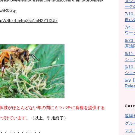
0/bees-love-hemp-researchers-discover-hemp-provides-
ヌシ
ーク
=IwAR0Gq-
7/10
自己
UpWSbxrLb4rq3siZmN2Y1XUIk
7/
ワー
6/
斉遠
6/
ショ
6/
シエ
6/9
Rel
Cat
択肢がほとんどない年の間にミツバチに食糧を提供する
遠隔
論づけています。
（以上、引用終了）
グル
マス
・・・・・・・・・・