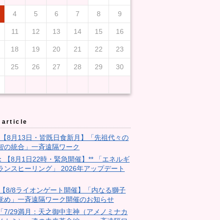
4
5
6
7
8
9
11
12
13
14
15
16
18
19
20
21
22
23
25
26
27
28
29
30
article
3：【8月13日・皆既日食新月】「先祖代々の
智の統合」一斉遠隔ワーク
9：【8月1日22時・緊急開催】** 「エネルギ
ランスヒーリング」 2026年アップデート
28:【8/8ライオンゲート開催】「内なる獅子
覚め」一斉遠隔ワーク開催のお知らせ
18「7/29満月：天之御中主神（アメノミナカ