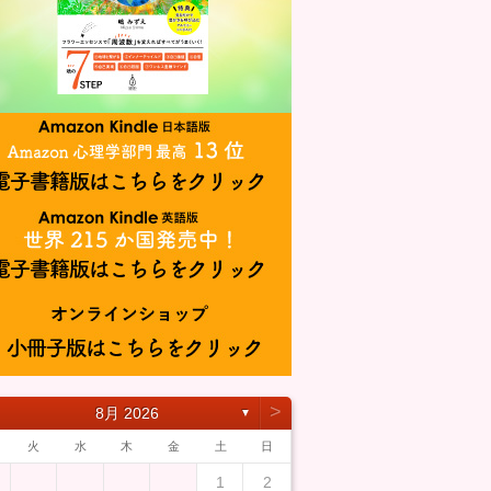
˃
8月 2026
▼
火
水
木
金
土
日
1
2