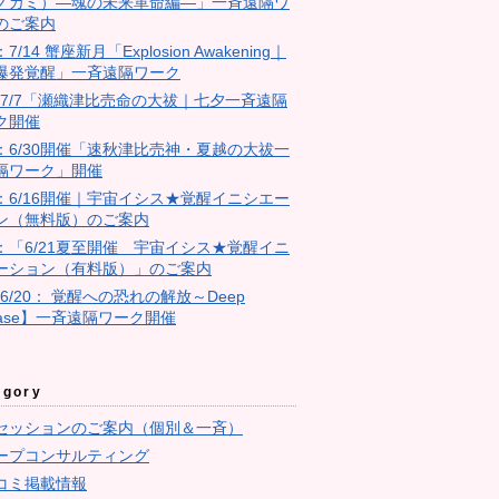
ノカミ）―魂の未来革命編―」一斉遠隔ワ
のご案内
：7/14 蟹座新月「Explosion Awakening｜
爆発覚醒」一斉遠隔ワーク
4：7/7「瀬織津比売命の大祓｜七夕一斉遠隔
ク開催
23：6/30開催「速秋津比売神・夏越の大祓一
隔ワーク」開催
11：6/16開催｜宇宙イシス★覚醒イニシエー
ン（無料版）のご案内
10：「6/21夏至開催 宇宙イシス★覚醒イニ
ーション（有料版）」のご案内
【6/20： 覚醒への恐れの解放～Deep
ease】一斉遠隔ワーク開催
egory
セッションのご案内（個別＆一斉）
ープコンサルティング
コミ掲載情報