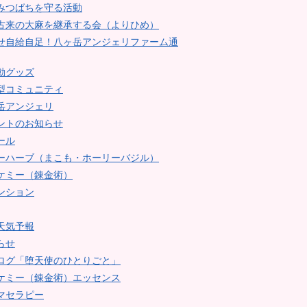
みつばちを守る活動
古来の大麻を継承する会（よりひめ）
せ自給自足！八ヶ岳アンジェリファーム通
動グッズ
型コミュニティ
岳アンジェリ
ントのお知らせ
ール
ーハーブ（まこも・ホーリーバジル）
ケミー（錬金術）
ンション
天気予報
らせ
ログ「堕天使のひとりごと」
ケミー（錬金術）エッセンス
マセラピー